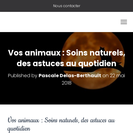
Nous contacter
O
U
V
R
I
Vos animaux : Soins naturels,
R
/
des astuces au quotidien
F
E
Published by
Pascale Delas-Berthault
on
22 mai
R
2018
M
E
R
L
A
N
A
Vos animaux : Soins naturels, des astuces au
V
quotidien
I