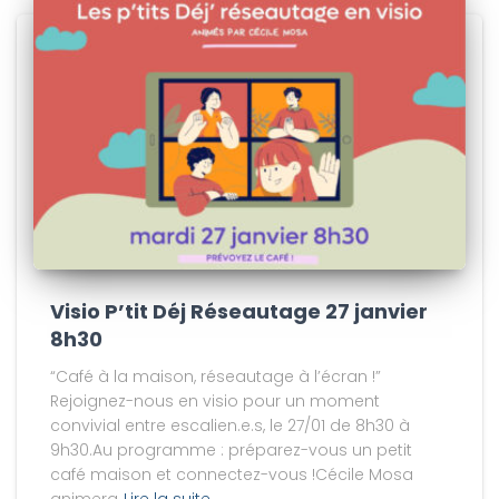
Visio P’tit Déj Réseautage 27 janvier
8h30
“Café à la maison, réseautage à l’écran !”
Rejoignez-nous en visio pour un moment
convivial entre escalien.e.s, le 27/01 de 8h30 à
9h30.Au programme : préparez-vous un petit
café maison et connectez-vous !Cécile Mosa
animera
Lire la suite