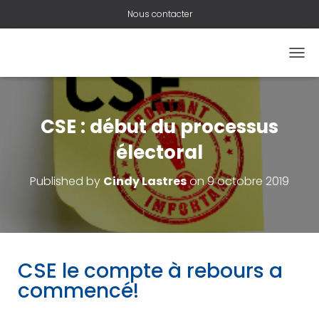
Nous contacter
O
U
V
R
I
CSE : début du processus
R
/
électoral
F
E
Published by
Cindy Lastres
on
9 octobre 2019
R
M
E
R
L
A
CSE le compte à rebours a
N
A
commencé!
V
I