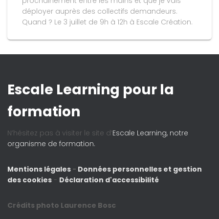
prochainement entre les mains et que je vais
déployer auprès des collectifs demandeurs.
Quand ? Le 3 juillet de 9h à 12h à Escale Création.
Escale Learning pour la
formation
N’hésitez pas à visiter le site d’
Escale Learning, notre
organisme de formation.
Mentions légales
-
Données personnelles et gestion
des cookies
-
Déclaration d'accessibilité
Crédits photo Laurence Bosc