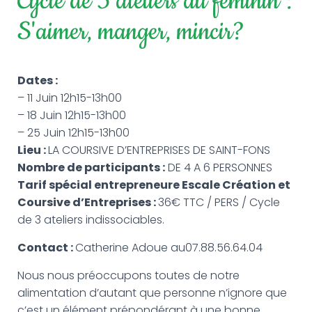
Cycle de 3 ateliers au féminin :
G
A
S'aimer, manger, mincir?
T
I
O
N
Dates :
– 11 Juin 12h15-13h00
– 18 Juin 12h15-13h00
– 25 Juin 12h15-13h00
Lieu :
LA COURSIVE D’ENTREPRISES DE SAINT-FONS
Nombre de participants :
DE 4 A 6 PERSONNES
Tarif spécial entrepreneure Escale Création et
Coursive d’Entreprises :
36€ TTC / PERS / Cycle
de 3 ateliers indissociables.
Contact :
Catherine Adoue au07.88.56.64.04
Nous nous préoccupons toutes de notre
alimentation d’autant que personne n’ignore que
c’est un élément prépondérant à une bonne