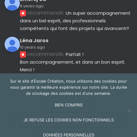
9 years ago
recommends
Un super accompagnement 
dans un bel esprit, des professionnels 
compétents qui font des projets qui avancent!!
Léna Jaros
10 years ago
recommends
Parfait !
Bon accompagnement, et dans un bon esprit.
Merci !
Avis suivants
Sur le site d'Escale Création, nous utilisons des cookies pour
vous garantir la meilleure expérience sur notre site. La durée
de stockage des cookies est d'une semaine.
BIEN COMPRIS
NOUS CONTACTER
JE REFUSE LES COOKIES NON FONCTIONNELS
Hestia | Développé par
ThemeIsle
DONNÉES PERSONNELLES