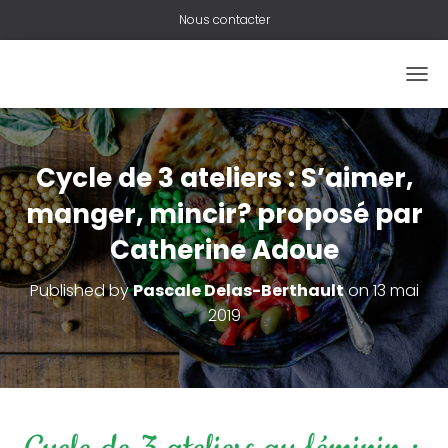
Nous contacter
O
U
V
R
I
Cycle de 3 ateliers : S’aimer,
R
/
manger, mincir? proposé par
F
Catherine Adoue
E
R
M
Published by
Pascale Delas-Berthault
on
13 mai
E
2019
R
L
A
N
A
V
I