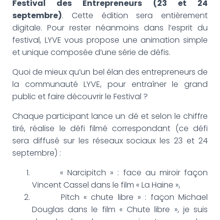
G
Festival des Entrepreneurs (23 et 24
A
septembre)
. Cette édition sera entièrement
T
digitale. Pour rester néanmoins dans l’esprit du
I
festival, LYVE vous propose une animation simple
O
N
et unique composée d’une série de défis.
Quoi de mieux qu’un bel élan des entrepreneurs de
la communauté LYVE, pour entraîner le grand
public et faire découvrir le Festival ?
Chaque participant lance un dé et selon le chiffre
tiré, réalise le défi filmé correspondant (ce défi
sera diffusé sur les réseaux sociaux les 23 et 24
septembre) :
« Narcipitch » : face au miroir façon
Vincent Cassel dans le film « La Haine »,
Pitch « chute libre » : façon Michael
Douglas dans le film « Chute libre », je suis