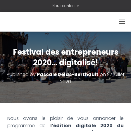
Nous contacter
O
U
V
R
I
Festival des entrepreneurs
R
/
2020… digitalisé!
F
E
Published by
Pascale Delas-Berthault
on
27 juillet
R
2020
M
E
R
L
A
N
A
Nous avons le plaisir de vous annoncer le
V
programme de
l’édition digitale 2020 du
I