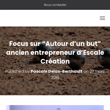
Nous contacter
O
U
V
R
I
Focus sur “Autour d’un but”
R
/
ancien entrepreneur d’Escale
F
Création
E
R
M
Published by
Pascale Delas-Berthault
on
27 mars
E
2019
R
L
A
N
A
V
I