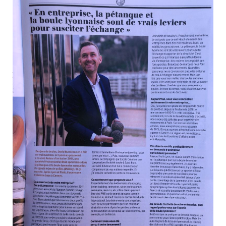
G
A
T
I
O
N