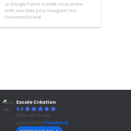
Le Google Forms a parlé, nous avons
enfin une date pour inaugurer nos
nouveaux locaux!
Escale Création
5.0
Basé sur 6 avis
powered by
Facebook