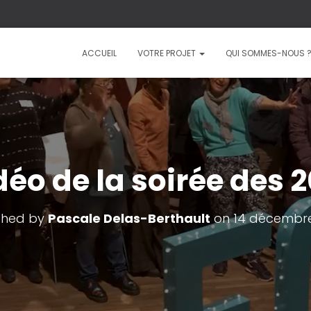
ACCUEIL
VOTRE PROJET
QUI SOMMES-NOUS 
déo de la soirée des 
shed by
Pascale Delas-Berthault
on
14 décembre