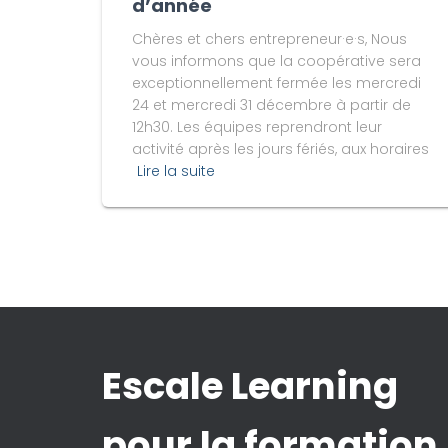
d’année
Chères et chers entrepreneur·e·s, Nous
vous informons que la coopérative sera
exceptionnellement fermée les mercredi
24 et mercredi 31 décembre à partir de
12h30. Les équipes reprendront leur
activité après les jours fériés, aux horaires
Lire la suite
Escale Learning
pour la formation