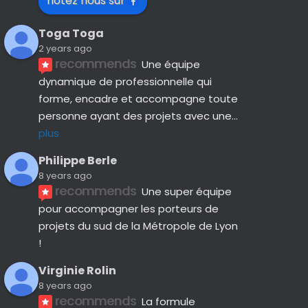
notez nous sur
Toga Toga
2 years ago
recommends
Une équipe 
dynamique de professionnelle qui 
forme, encadre et accompagne toute 
personne ayant des projets avec une
... 
plus
Philippe Berle
8 years ago
recommends
Une super équipe 
pour accompagner les porteurs de 
projets du sud de la Métropole de Lyon 
!
Virginie Rolin
8 years ago
recommends
La formule 