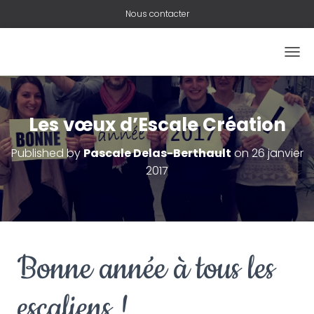
Nous contacter
O
U
V
R
I
Les vœux d’Escale Création
R
/
Published by
Pascale Delas-Berthault
on
26 janvier
F
2017
E
R
M
E
R
L
A
Bonne année à tous les
N
A
V
escaliens !
I